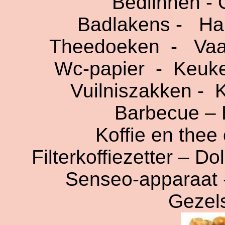
Bedlinnen -
Badlakens -
Ha
Theedoeken
-
Vaa
Wc-papier
-
Keuke
Vuilniszakken -
K
Barbecue – 
Koffie en thee
Filterkoffiezetter – D
Senseo-apparaat - 
Gezel