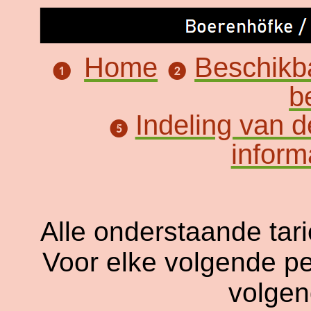
Home
Beschikb
❶
❷
b
Indeling van 
❺
inform
Alle onderstaande tar
Voor elke volgende pe
volgen