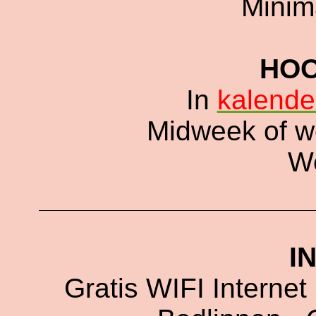
Minim
HOO
In
kalende
Midweek of we
W
I
Gratis WIFI Internet